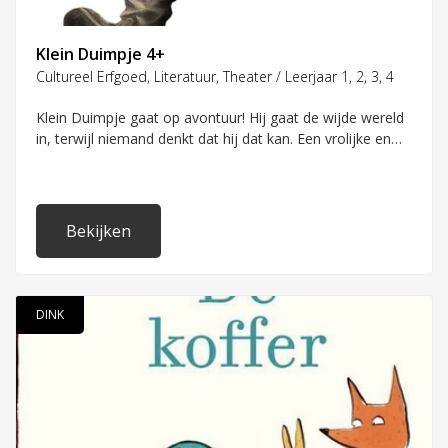
PO
SO
Klein Duimpje 4+
Cultureel Erfgoed, Literatuur, Theater / Leerjaar 1, 2, 3, 4
Waar staat uw school
Klein Duimpje gaat op avontuur! Hij gaat de wijde wereld
in, terwijl niemand denkt dat hij dat kan. Een vrolijke en
moedige vertelvoorstelling voor groep 1 t/m 4 over een
kleine reiziger. Door Laboman Producties
Bekijken
DINK