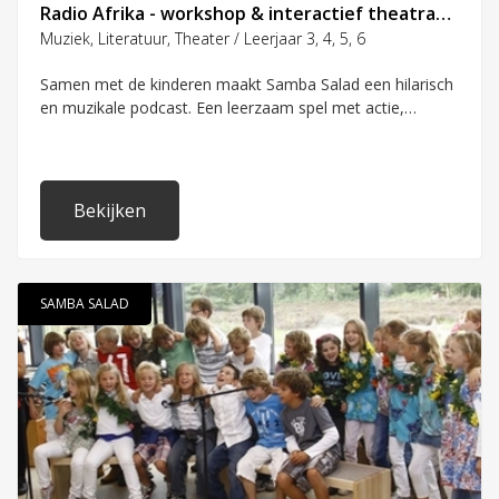
Radio Afrika - workshop & interactief theatraal hoorspel met de klas.
Muziek, Literatuur, Theater / Leerjaar 3, 4, 5, 6
Samen met de kinderen maakt Samba Salad een hilarisch
en muzikale podcast. Een leerzaam spel met actie,
reactie, humor en veel dynamiek. Een workshop en
vertelvoorstelling tegelijk waarbij de kinderen het
begeleidende 'radio-orkest' vormen van de vertellers.
Bekijken
SAMBA SALAD