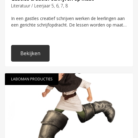
Leerjaar 4
Leerjaar 8
Literatuur / Leerjaar 5, 6, 7, 8
In een gastles creatief schrijven werken de leerlingen aan
Soort activiteit
een gerichte schrijfopdracht. De lessen worden op maat
gemaakt in overleg met de school, bijv. naar aanleiding
Dagactiviteit
van een thema.
Film
Leskist
Bekijken
Projectmatig
Rondleiding
LABOMAN PRODUCTIES
Schoolbreed
Tentoonstelling
Voorstelling
Workshop
Onderwijstype