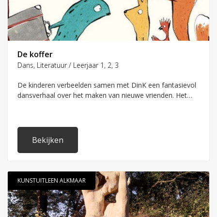
De koffer
Dans, Literatuur / Leerjaar 1, 2, 3
De kinderen verbeelden samen met DinK een fantasievol
dansverhaal over het maken van nieuwe vrienden. Het
prentenboek 'De koffer' van Chris Naylor-Ballesteros is de
start... wat zit er in de koffer??
Bekijken
KUNSTUITLEEN ALKMAAR