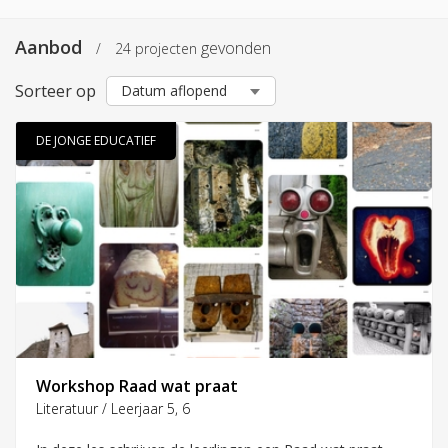
Aanbod
gevonden
/
24 projecten
Zoeken in projecten
Sorteer op
DE JONGE EDUCATIEF
Een specifieke aanbieder
Thema’s
Workshop Raad wat praat
Literatuur / Leerjaar 5, 6