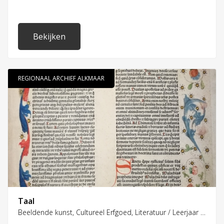
geïnspireerd op het prentenboek 'Een huis voor Harry'
door Leo Timmers.
Bekijken
REGIONAAL ARCHIEF ALKMAAR
Taal
Beeldende kunst, Cultureel Erfgoed, Literatuur / Leerjaar 6, 7, 8