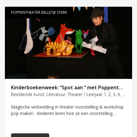
POPPENTHEATER BELLETJE STERK
Kinderboekenweek: ”Spot aan “ met Poppentheater in de klas mèt workshop
Beeldende kunst, Literatuur, Theater / Leerjaar 1, 2, 3, 4, 5, 6, 7, 8
Magische verbeelding in theater voorstelling & workshop
pop maken . Kinderen leren hoe ze een voorstelling
kunnen maken n.a.v. een kinderboek of verhaal/gedicht
met zelfgemaakte poppen. Tijdens de Kinderboekenweek
maken we de “Spot Aan show”