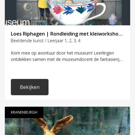
Loes Riphagen | Rondleiding met kleiworkshop | groep 1 t/m 4
Beeldende kunst / Leerjaar 1, 2, 3, 4
Kom mee op avontuur door het museum! Leerlingen
ontdekken samen met de museumdocent de fantasierijke
wereld van bekroonde kinderboeken illustrator Loes
Riphagen. Bekend van o.a. Coco kan het, Kom mee Kees
en Het Kabouterboek. Ze gebruiken hun hele lichaam om
kunst te ervaren, van neus tot voeten en sluiten af met
Bekijken
een creatieve maakopdracht.
KRANENBURGH