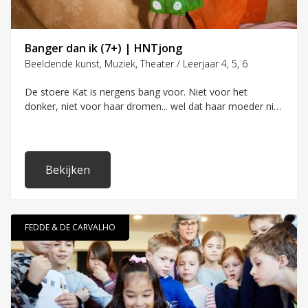
Banger dan ik (7+) | HNTjong
Beeldende kunst, Muziek, Theater / Leerjaar 4, 5, 6
De stoere Kat is nergens bang voor. Niet voor het
donker, niet voor haar dromen... wel dat haar moeder niet
meer uit bed komt. Ze besluit dat ze de allermooiste
tekening ter wereld moet maken om haar moeder te
redden. Maar kan dat wel? En wat als je dapper wil zijn,
terwijl je ook een beetje bang bent?
Bekijken
FEDDE & DE CARVALHO