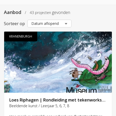
Aanbod
gevonden
/
43 projecten
Zoeken in projecten
Sorteer op
KRANENBURGH
Een specifieke aanbieder
Thema’s
Loes Riphagen | Rondleiding met tekenworkshop | groep 5 t/m 8
Beeldende kunst / Leerjaar 5, 6, 7, 8