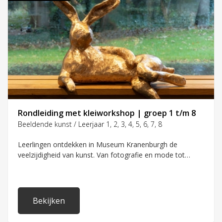
Rondleiding met kleiworkshop | groep 1 t/m 8
Beeldende kunst / Leerjaar 1, 2, 3, 4, 5, 6, 7, 8
Leerlingen ontdekken in Museum Kranenburgh de
veelzijdigheid van kunst. Van fotografie en mode tot
magische dieren van brons. Ze kijken en praten samen
over wat ze zien in het museum. Ze gebruiken hun hele
lichaam om kunst te ervaren, van neus tot voeten. Door
middel van interactieve doe-opdrachten leren ze wat
Bekijken
kunst allemaal kan zijn en wat je er zelf in kunt ontdekken.
Na de rondleiding volgen zij een kleiworkshop maak je