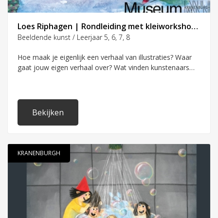
PO
SO
Loes Riphagen | Rondleiding met kleiworkshop | groep 5 t/m 8
Beeldende kunst / Leerjaar 5, 6, 7, 8
Waar staat uw school
Hoe maak je eigenlijk een verhaal van illustraties? Waar
gaat jouw eigen verhaal over? Wat vinden kunstenaars
van AI en wat doet het met onze creativiteit? Dat zijn
vragen waar we samen in Museum Kranenburgh een
antwoord op zoeken tijdens de rondleiding door de
tentoonstellingen. Na de rondleiding maken we natuurlijk
Bekijken
zelf ook iets: een insect van klei!
KRANENBURGH