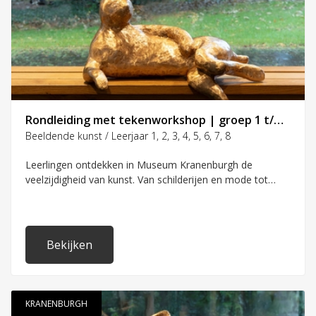
Rondleiding met tekenworkshop | groep 1 t/m 8
Beeldende kunst / Leerjaar 1, 2, 3, 4, 5, 6, 7, 8
Leerlingen ontdekken in Museum Kranenburgh de
veelzijdigheid van kunst. Van schilderijen en mode tot
magische dieren van brons. Ze kijken en praten samen
over wat ze zien in het museum. Ze gebruiken hun hele
lichaam om kunst te ervaren, van neus tot voeten. Door
middel van interactieve doe-opdrachten leren ze wat
Bekijken
kunst allemaal kan zijn en wat je er zelf in kunt ontdekken.
Na de rondleiding volgen zij een tekenworkshop maak je
eigen fantasiedier!
KRANENBURGH