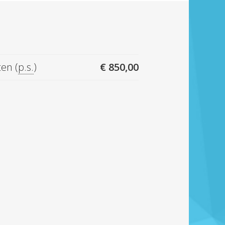
ten (
p.s.
)
€ 850,00