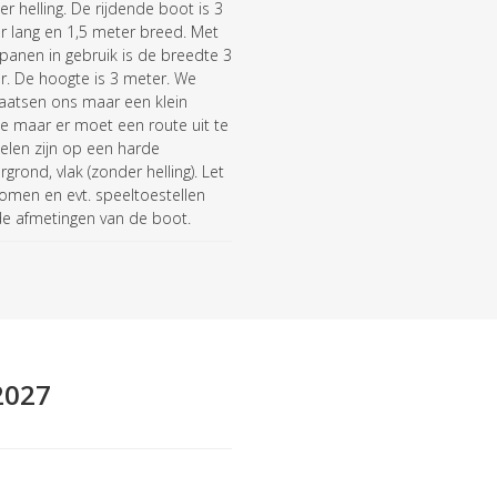
r helling. De rijdende boot is 3
r lang en 1,5 meter breed. Met
panen in gebruik is de breedte 3
r. De hoogte is 3 meter. We
laatsen ons maar een klein
e maar er moet een route uit te
elen zijn op een harde
grond, vlak (zonder helling). Let
omen en evt. speeltoestellen
de afmetingen van de boot.
2027