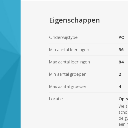
Eigenschappen
Onderwijstype
PO
Min aantal leerlingen
56
Max aantal leerlingen
84
Min aantal groepen
2
Max aantal groepen
4
Locatie
Op s
We sp
schoo
de g
een 