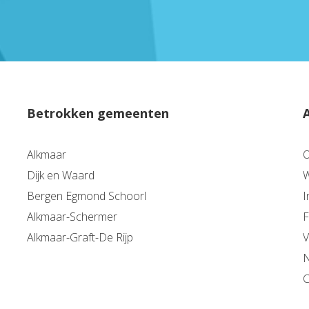
Betrokken gemeenten
Alkmaar
O
Dijk en Waard
W
Bergen Egmond Schoorl
I
Alkmaar-Schermer
F
Alkmaar-Graft-De Rijp
V
N
C