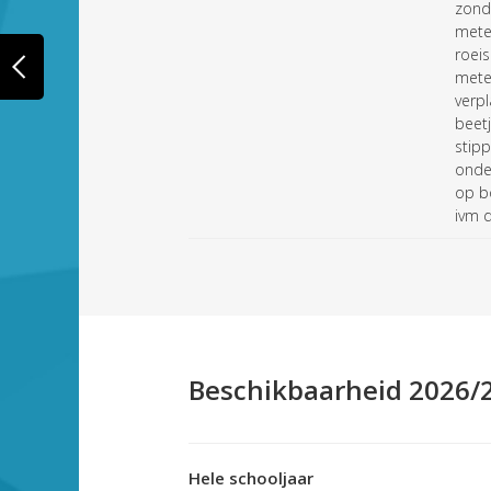
zonde
mete
roeis
mete
verp
beetj
stipp
onder
op b
ivm 
Beschikbaarheid 2026/
Hele schooljaar