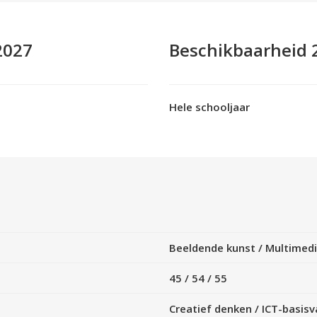
2027
Beschikbaarheid 
Hele schooljaar
Beeldende kunst / Multimed
45
/
54
/
55
Creatief denken
/
ICT-basis