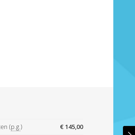
ten (
p.g.
)
€ 145,00