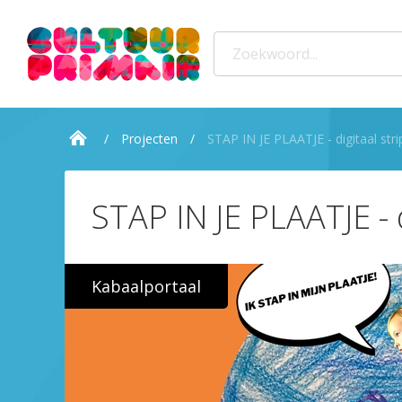
Projecten
STAP IN JE PLAATJE - digitaal stri
STAP IN JE PLAATJE - 
Kabaalportaal