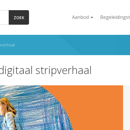
Aanbod
Begeleidingst
ZOEK
pverhaal
digitaal stripverhaal