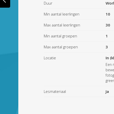
Duur
Wor
Min aantal leerlingen
10
Max aantal leerlingen
30
Min aantal groepen
1
Max aantal groepen
3
Locatie
In (k
Een 
beweg
fotog
gree
Lesmateriaal
Ja