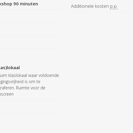
kshop 90 minuten
Additionele kosten
p.p.
las)lokaal
ruim klaslokaal waar voldoende
ingsvrijheid is om te
raferen. Ruimte voor de
nscreen