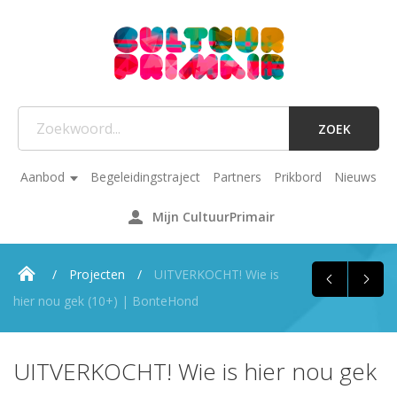
ZOEK
Aanbod
Begeleidingstraject
Partners
Prikbord
Nieuws
Mijn CultuurPrimair
Projecten
UITVERKOCHT! Wie is
hier nou gek (10+) | BonteHond
UITVERKOCHT! Wie is hier nou gek