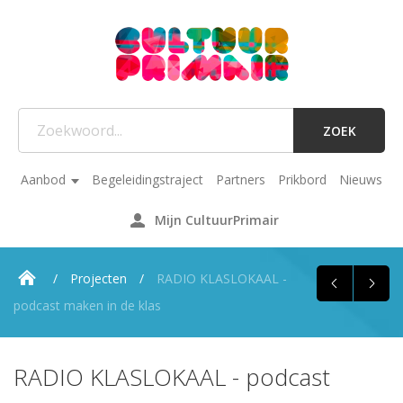
ZOEK
Aanbod
Begeleidingstraject
Partners
Prikbord
Nieuws
Mijn CultuurPrimair
Projecten
RADIO KLASLOKAAL -
podcast maken in de klas
RADIO KLASLOKAAL - podcast